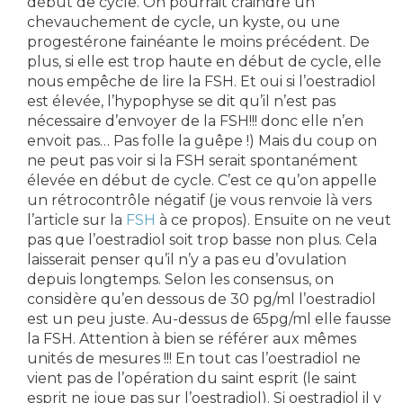
début de cycle. On pourrait craindre un
chevauchement de cycle, un kyste, ou une
progestérone fainéante le moins précédent. De
plus, si elle est trop haute en début de cycle, elle
nous empêche de lire la FSH. Et oui si l’oestradiol
est élevée, l’hypophyse se dit qu’il n’est pas
nécessaire d’envoyer de la FSH!!! donc elle n’en
envoit pas… Pas folle la guêpe !) Mais du coup on
ne peut pas voir si la FSH serait spontanément
élevée en début de cycle. C’est ce qu’on appelle
un rétrocontrôle négatif (je vous renvoie là vers
l’article sur la
FSH
à ce propos). Ensuite on ne veut
pas que l’oestradiol soit trop basse non plus. Cela
laisserait penser qu’il n’y a pas eu d’ovulation
depuis longtemps. Selon les consensus, on
considère qu’en dessous de 30 pg/ml l’oestradiol
est un peu juste. Au-dessus de 65pg/ml elle fausse
la FSH. Attention à bien se référer aux mêmes
unités de mesures !!! En tout cas l’oestradiol ne
vient pas de l’opération du saint esprit (le saint
esprit ne joue pas sur l’oestradiol). Si oestradiol il y