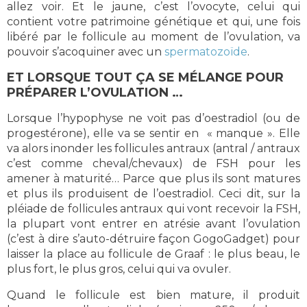
allez voir. Et le jaune, c’est l’ovocyte, celui qui
contient votre patrimoine génétique et qui, une fois
libéré par le follicule au moment de l’ovulation, va
pouvoir s’acoquiner avec un
spermatozoïde
.
ET LORSQUE TOUT ÇA SE MÉLANGE POUR
PRÉPARER L’OVULATION …
Lorsque l’hypophyse ne voit pas d’oestradiol (ou de
progestérone), elle va se sentir en « manque ». Elle
va alors inonder les follicules antraux (antral / antraux
c’est comme cheval/chevaux) de FSH pour les
amener à maturité… Parce que plus ils sont matures
et plus ils produisent de l’oestradiol. Ceci dit, sur la
pléiade de follicules antraux qui vont recevoir la FSH,
la plupart vont entrer en atrésie avant l’ovulation
(c’est à dire s’auto-détruire façon GogoGadget) pour
laisser la place au follicule de Graaf : le plus beau, le
plus fort, le plus gros, celui qui va ovuler.
Quand le follicule est bien mature, il produit