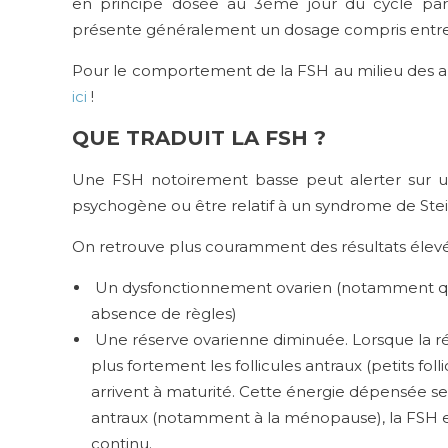
en principe dosée au 3ème jour du cycle pa
présente généralement un dosage compris entre 2u
Pour le comportement de la FSH au milieu des au
ici
!
QUE TRADUIT LA FSH ?
Une FSH notoirement basse peut alerter sur un
psychogène ou être relatif à un syndrome de Ste
On retrouve plus couramment des résultats élevés
Un dysfonctionnement ovarien (notamment qua
absence de règles)
Une réserve ovarienne diminuée. Lorsque la rés
plus fortement les follicules antraux (petits fo
arrivent à maturité. Cette énergie dépensée se f
antraux (notamment à la ménopause), la FSH est
continu.