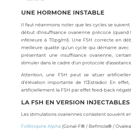
UNE HORMONE INSTABLE
Il faut néanmoins noter que les cycles se suiv
début d’insuffisance ovarienne précoce (quand la
inférieure à 70pg/ml). Une FSH correcte en déb
meilleure qualité qu’un cycle qui démarre ave
présentant une insuffisance ovarienne, certain
stimuler dans le cadre d’un protocole d’assistanc
Attention, une FSH peut se situer artificiel
d’élévation importante de l’Œstradiol. En effe
artificiellement la FSH par effet feed-back négatif
LA FSH EN VERSION INJECTABLES
Les stimulations ovariennes consistent souvent en
Follitropine Alpha
(Gonal-F® / Befmola® / Ovale