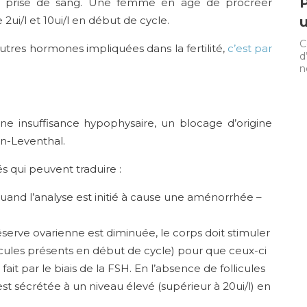
P
r prise de sang. Une femme en âge de procréer
i/l et 10ui/l en début de cycle.
u
C
tres hormones impliquées dans la fertilité,
c’est par
d
n
e insuffisance hypophysaire, un blocage d’origine
in-Leventhal.
 qui peuvent traduire :
nd l’analyse est initié à cause une aménorrhée –
erve ovarienne est diminuée, le corps doit stimuler
llicules présents en début de cycle) pour que ceux-ci
ait par le biais de la FSH. En l’absence de follicules
 sécrétée à un niveau élevé (supérieur à 20ui/l) en