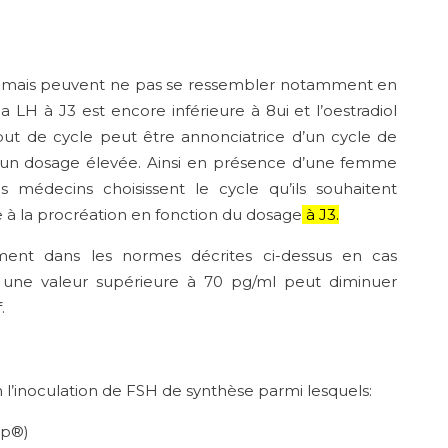
ent mais peuvent ne pas se ressembler notamment en
 LH à J3 est encore inférieure à 8ui et l’oestradiol
ut de cycle peut être annonciatrice d’un cycle de
c un dosage élevée. Ainsi en présence d’une femme
s médecins choisissent le cycle qu’ils souhaitent
e à la procréation en fonction du dosage
à J3.
lement dans les normes décrites ci-dessus en cas
t, une valeur supérieure à 70 pg/ml peut diminuer
.
 l’inoculation de FSH de synthèse parmi lesquels:
ap®)