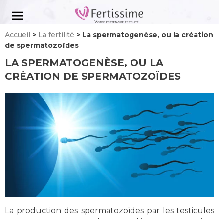
Aller
au
contenu
Accueil
>
La fertilité
>
La spermatogenèse, ou la création
de spermatozoïdes
LA SPERMATOGENÈSE, OU LA
CRÉATION DE SPERMATOZOÏDES
La production des spermatozoïdes par les testicules